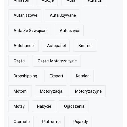
Amazon
Aukcje
Auta
Auta Ch
Autaniszowe
Auta Używane
Auta Ze Szwajcarii
Autoczęści
Autohandel
Autopanel
Bimmer
Części
Części Motoryzacyjne
Dropshipping
Eksport
Katalog
Motomi
Motoryzacja
Motoryzacyjne
Motsy
Nabycie
Ogłoszenia
Otomoto
Platforma
Pojazdy