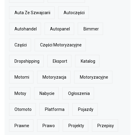
Auta Ze Szwajcarii
Autoczęści
Autohandel
Autopanel
Bimmer
Części
Części Motoryzacyjne
Dropshipping
Eksport
Katalog
Motomi
Motoryzacja
Motoryzacyjne
Motsy
Nabycie
Ogłoszenia
Otomoto
Platforma
Pojazdy
Prawne
Prawo
Projekty
Przepisy