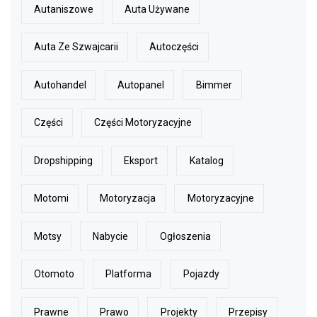
Autaniszowe
Auta Używane
Auta Ze Szwajcarii
Autoczęści
Autohandel
Autopanel
Bimmer
Części
Części Motoryzacyjne
Dropshipping
Eksport
Katalog
Motomi
Motoryzacja
Motoryzacyjne
Motsy
Nabycie
Ogłoszenia
Otomoto
Platforma
Pojazdy
Prawne
Prawo
Projekty
Przepisy