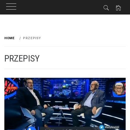
Przeskocz
do
HOME
PRZEPISY
treści
PRZEPISY