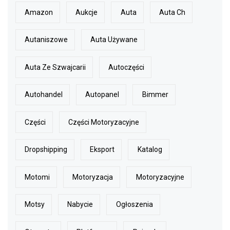
Amazon
Aukcje
Auta
Auta Ch
Autaniszowe
Auta Używane
Auta Ze Szwajcarii
Autoczęści
Autohandel
Autopanel
Bimmer
Części
Części Motoryzacyjne
Dropshipping
Eksport
Katalog
Motomi
Motoryzacja
Motoryzacyjne
Motsy
Nabycie
Ogłoszenia