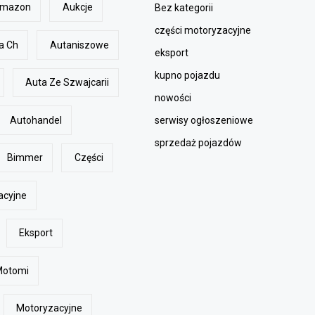
mazon
Aukcje
Bez kategorii
części motoryzacyjne
a Ch
Autaniszowe
eksport
kupno pojazdu
Auta Ze Szwajcarii
nowości
Autohandel
serwisy ogłoszeniowe
sprzedaż pojazdów
Bimmer
Części
acyjne
Eksport
Motomi
Motoryzacyjne