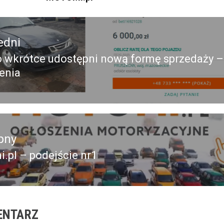
edni
o wkrótce udostępni nową formę sprzedaży –
edni
enia
pny
.pl – podejście nr1
pny
ENTARZ