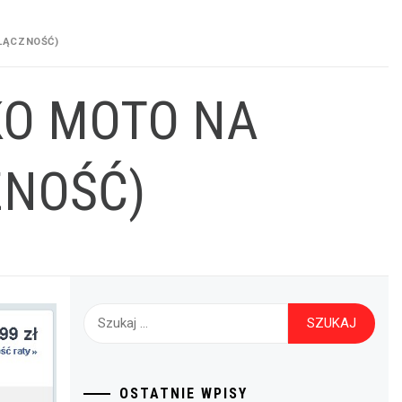
ŁĄCZNOŚĆ)
KO MOTO NA
ZNOŚĆ)
Szukaj:
OSTATNIE WPISY