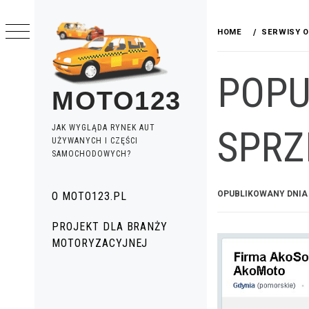
Przeskocz
do
HOME
SERWISY 
treści
POPU
MOTO123
JAK WYGLĄDA RYNEK AUT
SPRZ
UŻYWANYCH I CZĘŚCI
SAMOCHODOWYCH?
Menu
OPUBLIKOWANY DNI
O MOTO123.PL
główne
PROJEKT DLA BRANŻY
MOTORYZACYJNEJ