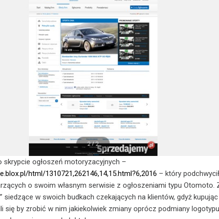
o skrypcie ogłoszeń motoryzacyjnych –
ne.blox.pl/html/1310721,262146,14,15.html?6,2016
– który podchwyci
rzących o swoim własnym serwisie z ogłoszeniami typu Otomoto.
ki” siedzące w swoich budkach czekających na klientów, gdyż kupując
ili się by zrobić w nim jakiekolwiek zmiany oprócz podmiany logotypu