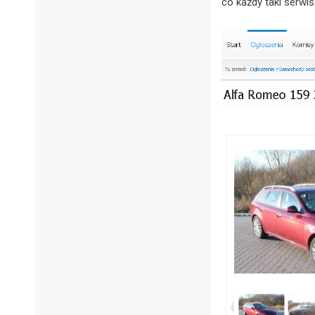
co każdy taki serwi